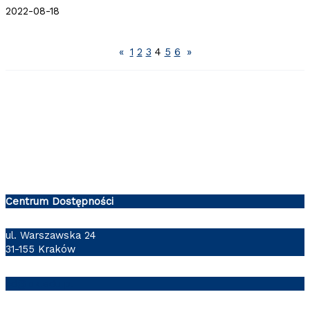
2022-08-18
«
1
2
3
4
5
6
»
Centrum Dostępności
ul. Warszawska 24
31-155 Kraków
cd@pk.edu.pl