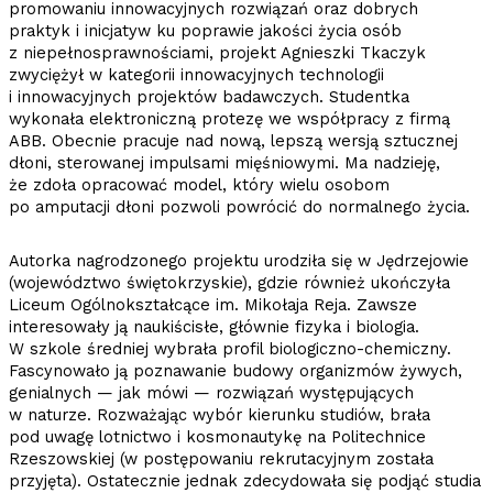
promowaniu innowacyjnych rozwiązań oraz dobrych
praktyk i inicjatyw ku poprawie jakości życia osób
z niepełnosprawnościami, projekt Agnieszki Tkaczyk
zwyciężył w kategorii innowacyjnych technologii
i innowacyjnych projektów badawczych. Studentka
wykonała elektroniczną protezę we współpracy z firmą
ABB. Obecnie pracuje nad nową, lepszą wersją sztucznej
dłoni, sterowanej impulsami mięśniowymi. Ma nadzieję,
że zdoła opracować model, który wielu osobom
po amputacji dłoni pozwoli powrócić do normalnego życia.
Autorka nagrodzonego projektu urodziła się w Jędrzejowie
(województwo świętokrzyskie), gdzie również ukończyła
Liceum Ogólnokształcące im. Mikołaja Reja. Zawsze
interesowały ją naukiścisłe, głównie fizyka i biologia.
W szkole średniej wybrała profil biologiczno-chemiczny.
Fascynowało ją poznawanie budowy organizmów żywych,
genialnych — jak mówi — rozwiązań występujących
w naturze. Rozważając wybór kierunku studiów, brała
pod uwagę lotnictwo i kosmo­nautykę na Politechnice
Rzeszowskiej (w postępowaniu rekrutacyjnym została
przyjęta). Ostatecznie jednak zdecydowała się podjąć studia