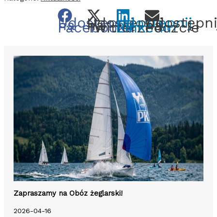
Udostępnij
Udostępnij
Udostępnij
Udostępni
na
na
na
na
Facebooku
Twitterze
LinkedIn
Poczcie
Zapraszamy na Obóz żeglarski!
2026-04-16