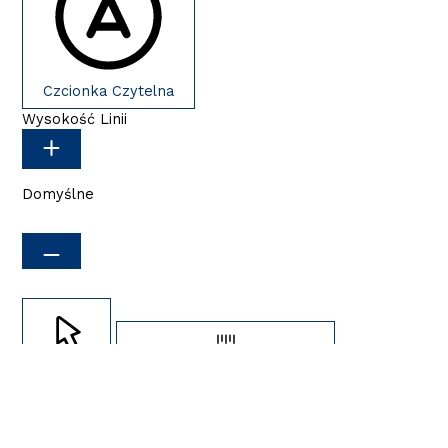
Czcionka Czytelna
Wysokość Linii
Domyślne
Kursor
Odstępy Między Literami