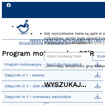
Przejdź
do
zawartości
strony
Szukaj
Gdy wyszukiwane hasła są ujęte w 
cudzysłowy, wyniki będą ograniczon
OFFICE FOR PEOPLE WITH DISABILITIES, CRA
dokładnymi dopasowaniami.
Strona główna
Wykładowcy
Program motywacyj
Program motywacyjny CSiR
Szukaj
Szuk
Program motywacyjny – Sport dla Wszystkich
...informacji, aktualności, grup bada
Załącznik nr 1 – ankieta
WYSZUKAJ...
Załącznik nr 2 – plan aktywności
Załącznik nr 3 – scenariusz warsztatów