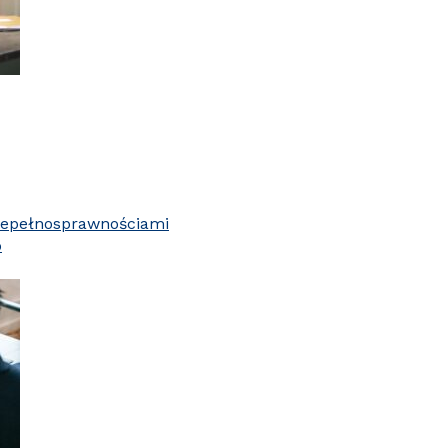
iepełnosprawnościami
o