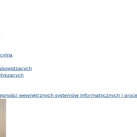
K
cyjna
łabowidzących
słyszących
tępności wewnętrznych systemów informatycznych i proc