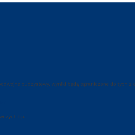
podwójne cudzysłowy, wyniki będą ograniczone do tych z
kaj
awczych itp.